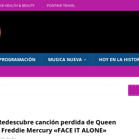
K® HEALTH & BEAUTY
PONTIK® TRAVEL
PROGRAMACIÓN
MUSICA NUEVA
HOY EN LA HISTO
Redescubre canción perdida de Queen
 Freddie Mercury «FACE IT ALONE»
tik Radio