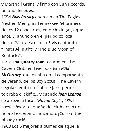
y Marshall Grant, y firmó con Sun Records,
un año después.
1954
Elvis Presley
apareció en The Eagles
Nest en Memphis Tennessee (el primero
de los 12 conciertos, en dicho lugar, aquel
año). El anuncio en el periódico local
decía; "Vea y escuche a Elvis cantando
“That’s All Right” y “The Blue Moon of
Kentucky”.
1957
The Quarry Men
tocaron en The
Cavern Club, en Liverpool (sin
Paul
McCartney
, que estaba en el campamento
de verano, de los Boy Scout). The Cavern
seguía siendo un club de jazz, pero, se
toleraba el skiffle… y cuando
John Lennon
se atrevió a tocar "
Hound Dog
" y "
Blue
Suede Shoes
", el dueño del club envió una
nota al escenario indicando: ¡Cut out the
bloody rock!
1963
Los 5 mejores álbumes de aquella