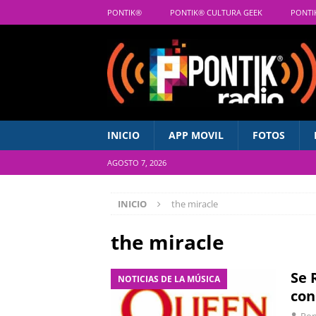
PONTIK®
PONTIK® CULTURA GEEK
PONTI
INICIO
APP MOVIL
FOTOS
AGOSTO 7, 2026
INICIO
the miracle
the miracle
Se 
NOTICIAS DE LA MÚSICA
con
Pon