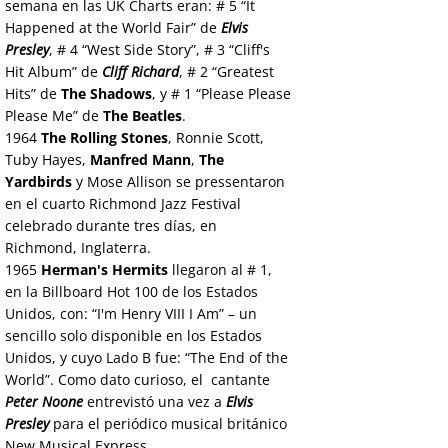
semana en las UK Charts eran: # 5 “It
Happened at the World Fair” de
Elvis
Presley
, # 4 “West Side Story”, # 3 “Cliff's
Hit Album” de
Cliff Richard
, # 2 “Greatest
Hits” de
The Shadows
, y # 1 “Please Please
Please Me” de
The Beatles
.
1964
The Rolling Stones
, Ronnie Scott,
Tuby Hayes,
Manfred Mann
,
The
Yardbirds
y Mose Allison se pressentaron
en el cuarto Richmond Jazz Festival
celebrado durante tres días, en
Richmond, Inglaterra.
1965
Herman's Hermits
llegaron al # 1,
en la Billboard Hot 100 de los Estados
Unidos, con: “I'm Henry VIII I Am” – un
sencillo solo disponible en los Estados
Unidos, y cuyo Lado B fue: “The End of the
World”. Como dato curioso, el cantante
Peter Noone
entrevistó una vez a
Elvis
Presley
para el periódico musical británico
New Musical Express.