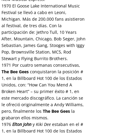
1970
El Goose Lake International Music
Festival se llevó a cabo en Leoni,
Michigan. Más de 200.000 fans asistieron
al festival, de tres días. Con la
participación de: Jethro Tull, 10 Years
After, Mountain, Chicago, Bob Seger, John
Sebastian, James Gang, Stooges with Iggy
Pop, Brownsville Station, MC5, Rod
Stewart y Flying Burrito Brothers.
1971
Por cuatro semanas consecutivas,
The Bee Gees
conquistaron la posición #
1, en la Billboard Hot 100 de los Estados
Unidos, con: “How Can You Mend A
Broken Heart” – su primer éxito # 1, en
este mercado discográfico. La canción se
le ofreció originalmente a Andy Williams,
pero, finalmente los
The Bee Gees
la
grabaron ellos mismos.
1976
Elton John
y
Kiki Dee
estaban en el #
1, en la Billboard Hot 100 de los Estados