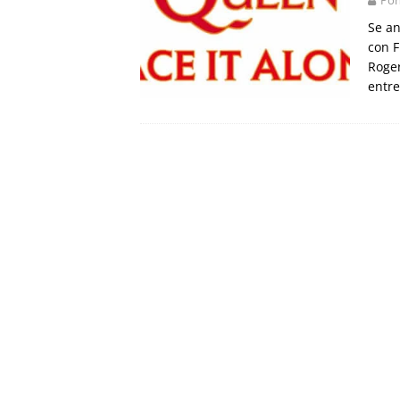
Se an
con F
Roger
entre